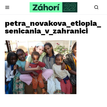
petra_novakova_etiopia_
senicania_v_zahranici