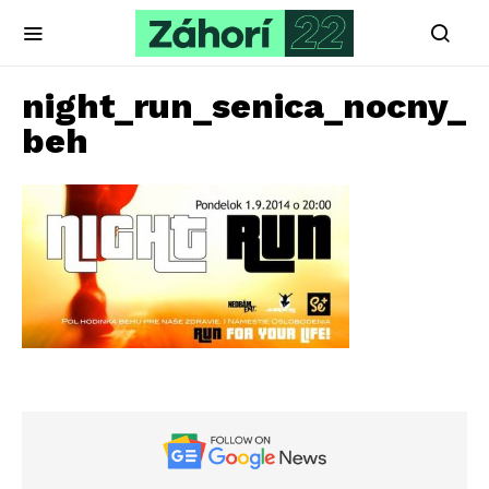
night_run_senica_nocny_
beh