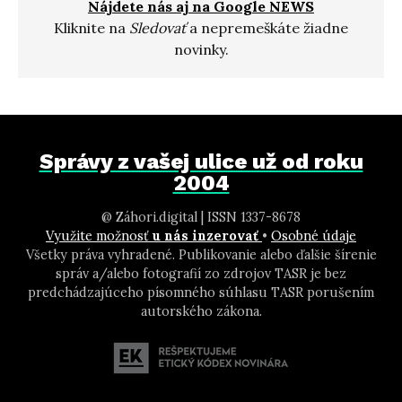
Nájdete nás aj na Google NEWS
Kliknite na
Sledovať
a nepremeškáte žiadne
novinky.
Správy z vašej ulice už od roku
2004
@ Záhori.digital | ISSN 1337-8678
Využite možnosť
u nás inzerovať
•
Osobné údaje
Všetky práva vyhradené. Publikovanie alebo ďalšie šírenie
správ a/alebo fotografií zo zdrojov TASR je bez
predchádzajúceho písomného súhlasu TASR porušením
autorského zákona.