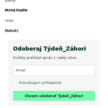
AUTOR
Matej Hajdin
TÉMY
Malacky
Odoberaj Týdeň_Záhorí
Krátky prehľad správ z vašej ulice.
Potvrdzujem prihlásenie
Chcem odoberať Týdeň_Záhorí