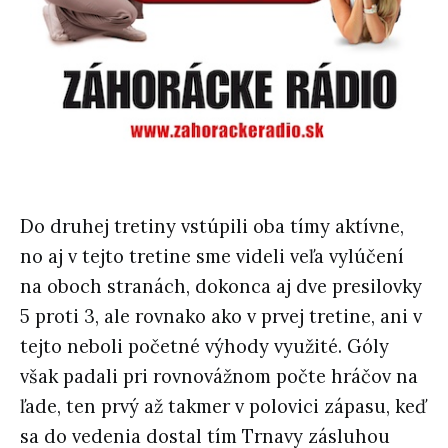
Do druhej tretiny vstúpili oba tímy aktívne,
no aj v tejto tretine sme videli veľa vylúčení
na oboch stranách, dokonca aj dve presilovky
5 proti 3, ale rovnako ako v prvej tretine, ani v
tejto neboli početné výhody využité. Góly
však padali pri rovnovážnom počte hráčov na
ľade, ten prvý až takmer v polovici zápasu, keď
sa do vedenia dostal tím Trnavy zásluhou