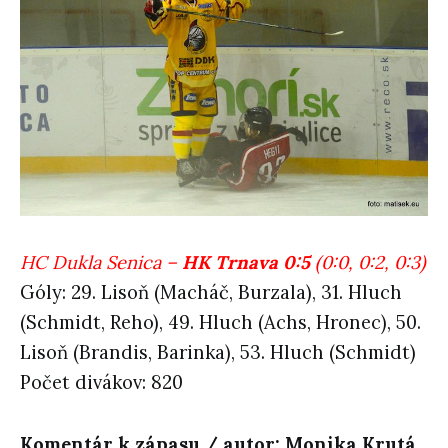
HC Dukla Senica –
HK Trnava 0:5
(0:0, 0:2, 0:3)
Góly: 29. Lisoň (Macháč, Burzala), 31. Hluch
(Schmidt, Reho), 49. Hluch (Achs, Hronec), 50.
Lisoň (Brandis, Barinka), 53. Hluch (Schmidt)
Počet divákov: 820
Komentár k zápasu / autor: Monika Krutá