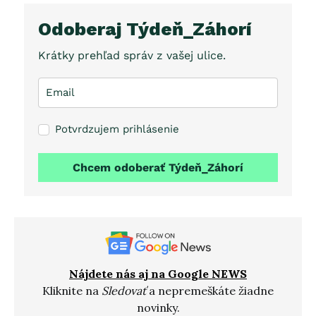
Odoberaj Týdeň_Záhorí
Krátky prehľad správ z vašej ulice.
Potvrdzujem prihlásenie
Chcem odoberať Týdeň_Záhorí
Nájdete nás aj na Google NEWS
Kliknite na
Sledovať
a nepremeškáte žiadne
novinky.