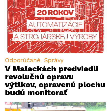
Odporúčané
Správy
V Malackách predviedli
revolučnú opravu
výtlkov, opravenú plochu
budú monitorať