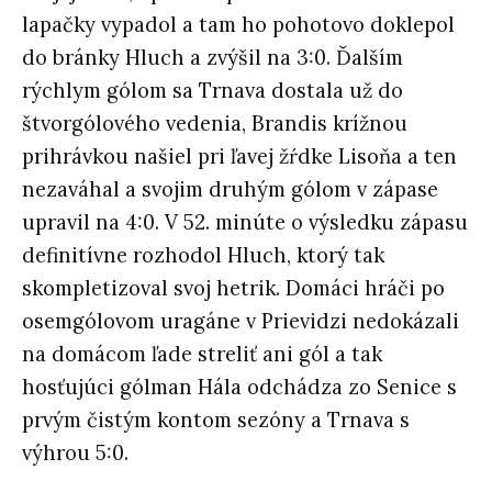
lapačky vypadol a tam ho pohotovo doklepol
do bránky Hluch a zvýšil na 3:0. Ďalším
rýchlym gólom sa Trnava dostala už do
štvorgólového vedenia, Brandis krížnou
prihrávkou našiel pri ľavej žŕdke Lisoňa a ten
nezaváhal a svojim druhým gólom v zápase
upravil na 4:0. V 52. minúte o výsledku zápasu
definitívne rozhodol Hluch, ktorý tak
skompletizoval svoj hetrik. Domáci hráči po
osemgólovom uragáne v Prievidzi nedokázali
na domácom ľade streliť ani gól a tak
hosťujúci gólman Hála odchádza zo Senice s
prvým čistým kontom sezóny a Trnava s
výhrou 5:0.