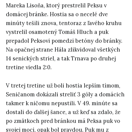
Mareka Lisoňa, ktorý prestrelil Peksu v
domácej bránke. Hostia sa o necelé dve
minúty tešili znova, tentoraz z ľavého kruhu
vystrelil osamotený Tomáš Hluch a puk
prepadol Peksovi pomedzi betóny do bránky.
Na opačnej strane Hála zlikvidoval všetkých
14 senických striel, a tak Trnava po druhej
tretine viedla 2:0.
V tretej tretine už boli hostia lepším tímom,
Seničanom dokázali streliť 3 góly a domácich
takmer k ničomu nepustili. V 49. minúte sa
dostali do ďalšej šance, a už keď sa zdalo, že
po zmätkoch pred bránkou má Peksa puk vo
svojej moci, opak bol pravdou. Puk mu z