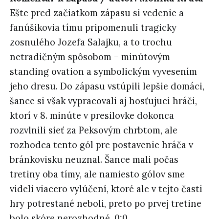
Ešte pred začiatkom zápasu si vedenie a
fanúšikovia tímu pripomenuli tragicky
zosnulého Jozefa Salajku, a to trochu
netradičným spôsobom – minútovým
standing ovation a symbolickým vyvesením
jeho dresu. Do zápasu vstúpili lepšie domáci,
šance si však vypracovali aj hosťujuci hráči,
ktorí v 8. minúte v presilovke dokonca
rozvlnili sieť za Peksovým chrbtom, ale
rozhodca tento gól pre postavenie hráča v
bránkovisku neuznal. Šance mali počas
tretiny oba tímy, ale namiesto gólov sme
videli viacero vylúčení, ktoré ale v tejto časti
hry potrestané neboli, preto po prvej tretine
bolo skóre nerozhodné, 0:0.