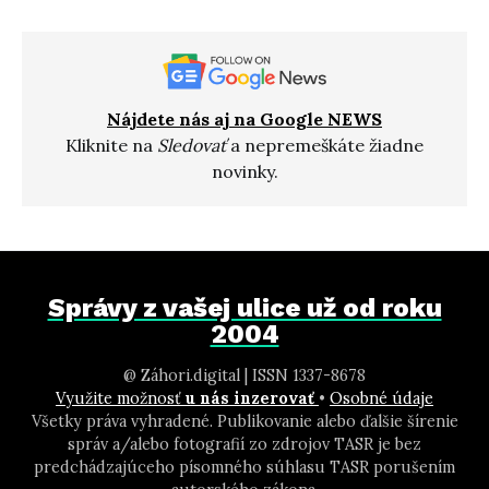
Nájdete nás aj na Google NEWS
Kliknite na
Sledovať
a nepremeškáte žiadne
novinky.
Správy z vašej ulice už od roku
2004
@ Záhori.digital | ISSN 1337-8678
Využite možnosť
u nás inzerovať
•
Osobné údaje
Všetky práva vyhradené. Publikovanie alebo ďalšie šírenie
správ a/alebo fotografií zo zdrojov TASR je bez
predchádzajúceho písomného súhlasu TASR porušením