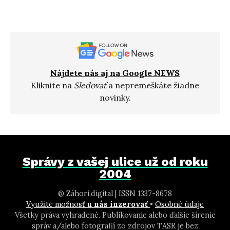
Nájdete nás aj na Google NEWS
Kliknite na
Sledovať
a nepremeškáte žiadne
novinky.
Správy z vašej ulice už od roku
2004
@ Záhori.digital | ISSN 1337-8678
Využite možnosť
u nás inzerovať
•
Osobné údaje
Všetky práva vyhradené. Publikovanie alebo ďalšie šírenie
správ a/alebo fotografií zo zdrojov TASR je bez