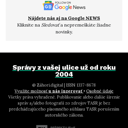
Nájdete nás aj na Google NEWS
Kliknite na
Sledovať
a nepremeškáte žiadne
novinky.
Správy z vašej ulice už od roku
2004
@ Záhori.digital | ISSN 1337-8678
Využite možnosť
u nás inzerovať
•
Osobné údaje
Všetky práva vyhradené. Publikovanie alebo ďalšie šírenie
správ a/alebo fotografií zo zdrojov TASR je bez
predchádzajúceho písomného súhlasu TASR porušením
autorského zákona.