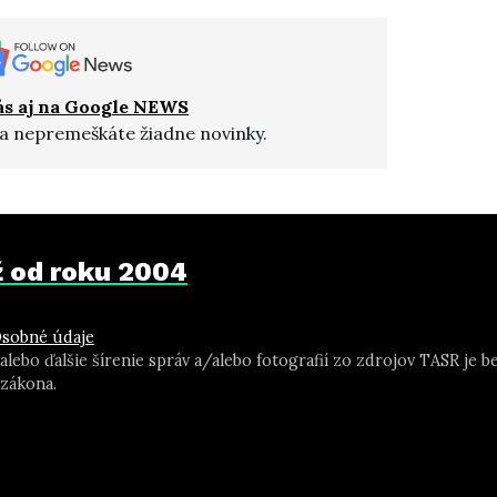
ás aj na Google NEWS
a nepremeškáte žiadne novinky.
už od roku 2004
sobné údaje
 alebo ďalšie šírenie správ a/alebo fotografií zo zdrojov TASR j
zákona.