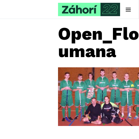
Open_Flo
umana