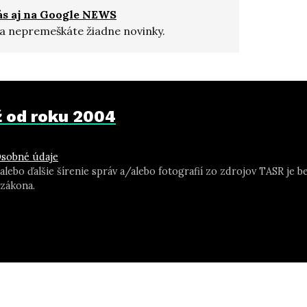
ás aj na Google NEWS
a nepremeškáte žiadne novinky.
už od roku 2004
sobné údaje
 alebo ďalšie šírenie správ a/alebo fotografií zo zdrojov TASR j
zákona.