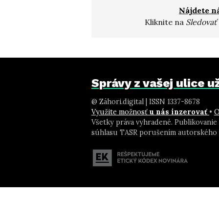
Nájdete n
Kliknite na
Sledovať
Správy z vašej ulice 
@ Záhori.digital | ISSN 1337-8678
Využite možnosť
u nás inzerovať
•
O
Všetky práva vyhradené. Publikovanie
súhlasu TASR porušením autorského 