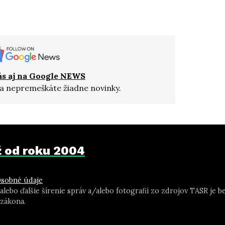
ás aj na Google NEWS
a nepremeškáte žiadne novinky.
už od roku 2004
sobné údaje
 alebo ďalšie šírenie správ a/alebo fotografií zo zdrojov TASR j
zákona.