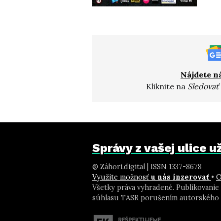
Nájdete n
Kliknite na
Sledovať
Správy z vašej ulice 
@ Záhori.digital | ISSN 1337-8678
Využite možnosť
u nás inzerovať
•
O
Všetky práva vyhradené. Publikovanie
súhlasu TASR porušením autorského 