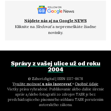
Nájdete nás aj na Google NEWS
Kliknite na
Sledovať
a nepremeškáte žiadne
novinky.
Správy z vašej ulice už od roku
2004
@ Záhori.digital | ISSN 1337-8678
Využite možnosť
u nás inzerovať
•
Osobné údaje
Všetky práva vyhradené. Publikovanie alebo ďalšie šírenie
správ a/alebo fotografií zo zdrojov TASR je bez
predchádzajúceho písomného súhlasu TASR porušením
autorského zákona.