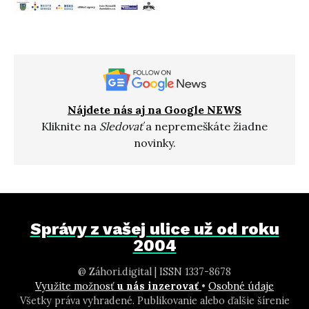
Nájdete nás aj na Google NEWS
Kliknite na
Sledovať
a nepremeškáte žiadne
novinky.
Správy z vašej ulice už od roku
2004
@ Záhori.digital | ISSN 1337-8678
Využite možnosť
u nás inzerovať
•
Osobné údaje
Všetky práva vyhradené. Publikovanie alebo ďalšie šírenie