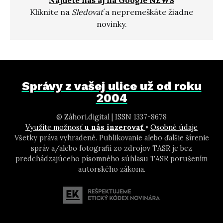
Nájdete nás aj na Google NEWS
Kliknite na
Sledovať
a nepremeškáte žiadne
novinky.
Správy z vašej ulice už od roku
2004
@ Záhori.digital | ISSN 1337-8678
Využite možnosť
u nás inzerovať
•
Osobné údaje
Všetky práva vyhradené. Publikovanie alebo ďalšie šírenie
správ a/alebo fotografií zo zdrojov TASR je bez
predchádzajúceho písomného súhlasu TASR porušením
autorského zákona.