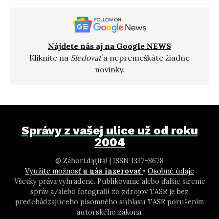
Nájdete nás aj na Google NEWS
Kliknite na
Sledovať
a nepremeškáte žiadne
novinky.
Správy z vašej ulice už od roku
2004
@ Záhori.digital | ISSN 1337-8678
Využite možnosť
u nás inzerovať
•
Osobné údaje
Všetky práva vyhradené. Publikovanie alebo ďalšie šírenie
správ a/alebo fotografií zo zdrojov TASR je bez
predchádzajúceho písomného súhlasu TASR porušením
autorského zákona.