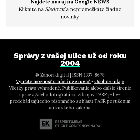
Nájdete nás aj na Google NEWS
Kliknite na
Sledovať
a nepremeškáte žiadne
novinky.
Správy z vašej ulice už od roku
2004
@ Záhori.digital | ISSN 1337-8678
Využite možnosť
u nás inzerovať
•
Osobné údaje
Všetky práva vyhradené. Publikovanie alebo ďalšie šírenie
správ a/alebo fotografií zo zdrojov TASR je bez
predchádzajúceho písomného súhlasu TASR porušením
autorského zákona.