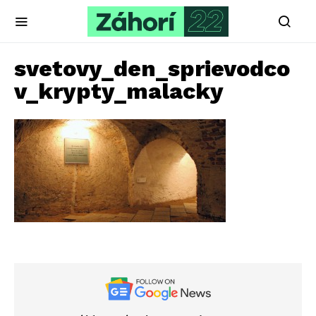
svetovy_den_sprievodco
v_krypty_malacky