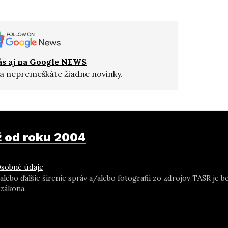
ás aj na Google NEWS
a nepremeškáte žiadne novinky.
už od roku 2004
sobné údaje
 alebo ďalšie šírenie správ a/alebo fotografií zo zdrojov TASR j
zákona.