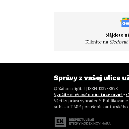
Nájdete n
Kliknite na
Sledovať
Správy z vašej ulice 
@ Záhori.digital | ISSN 1337-8678
Využite možnosť
u nás inzerovať
•
O
Všetky práva vyhradené. Publikovanie
súhlasu TASR porušením autorského 