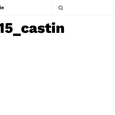
ie
15_castin