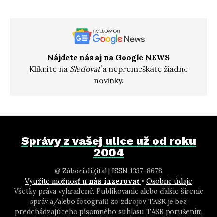
Nájdete nás aj na Google NEWS
Kliknite na
Sledovať
a nepremeškáte žiadne
novinky.
Správy z vašej ulice už od roku
2004
@ Záhori.digital | ISSN 1337-8678
Využite možnosť
u nás inzerovať
•
Osobné údaje
Všetky práva vyhradené. Publikovanie alebo ďalšie šírenie
správ a/alebo fotografií zo zdrojov TASR je bez
predchádzajúceho písomného súhlasu TASR porušením