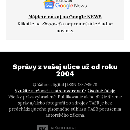
Nájdete nás aj na Google NEWS
Kliknite na
Sledovať
a nepremeškáte žiadne
novinky.
Správy z vašej ulice už od roku
2004
@ Záhori.digital | ISSN 1337-8678
Využite možnosť
u nás inzerovať
•
Osobné údaje
Všetky práva vyhradené. Publikovanie alebo ďalšie šírenie
správ a/alebo fotografií zo zdrojov TASR je bez
predchádzajúceho písomného súhlasu TASR porušením
autorského zákona.