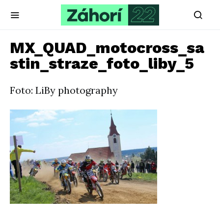
MX_QUAD_motocross_sa
stin_straze_foto_liby_5
Foto: LiBy photography