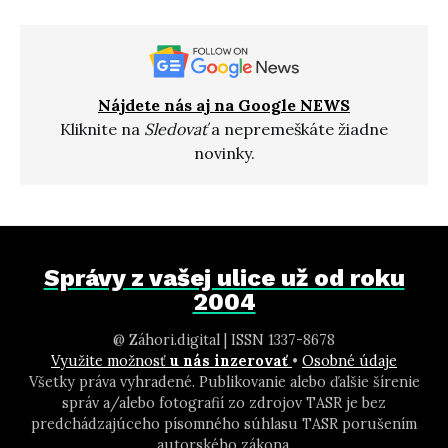
Nájdete nás aj na Google NEWS
Kliknite na
Sledovať
a nepremeškáte žiadne
novinky.
Správy z vašej ulice už od roku
2004
@ Záhori.digital | ISSN 1337-8678
Využite možnosť
u nás inzerovať
•
Osobné údaje
Všetky práva vyhradené. Publikovanie alebo ďalšie šírenie
správ a/alebo fotografií zo zdrojov TASR je bez
predchádzajúceho písomného súhlasu TASR porušením
autorského zákona.