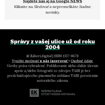
Nájdete nás aj na Google NEWS
Kliknite na
Sledovať
a nepremeškáte žiadne
novinky.
Správy z vašej ulice už od roku
2004
@ Záhori.digital | ISSN 1337-8678
Využite možnosť
u nás inzerovať
•
Osobné údaje
Všetky práva vyhradené. Publikovanie alebo ďalšie šírenie
správ a/alebo fotografií zo zdrojov TASR je bez
predchádzajúceho písomného súhlasu TASR porušením
autorského zákona.