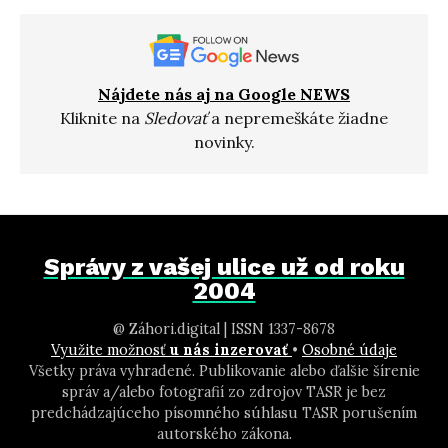
Nájdete nás aj na Google NEWS
Kliknite na
Sledovať
a nepremeškáte žiadne
novinky.
Správy z vašej ulice už od roku
2004
@ Záhori.digital | ISSN 1337-8678
Využite možnosť
u nás inzerovať
•
Osobné údaje
Všetky práva vyhradené. Publikovanie alebo ďalšie šírenie
správ a/alebo fotografií zo zdrojov TASR je bez
predchádzajúceho písomného súhlasu TASR porušením
autorského zákona.