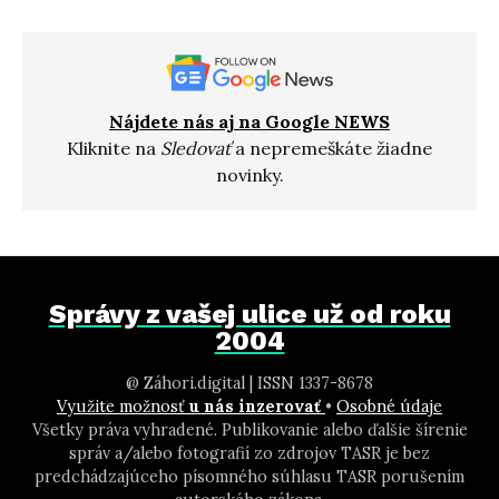
Nájdete nás aj na Google NEWS
Kliknite na
Sledovať
a nepremeškáte žiadne
novinky.
Správy z vašej ulice už od roku
2004
@ Záhori.digital | ISSN 1337-8678
Využite možnosť
u nás inzerovať
•
Osobné údaje
Všetky práva vyhradené. Publikovanie alebo ďalšie šírenie
správ a/alebo fotografií zo zdrojov TASR je bez
predchádzajúceho písomného súhlasu TASR porušením