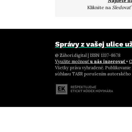
Nájdete n
Kliknite na
Sledovať
Správy z vašej ulice 
@ Záhori.digital | ISSN 1337-8678
Využite možnosť
u nás inzerovať
•
O
Všetky práva vyhradené. Publikovanie
súhlasu TASR porušením autorského 