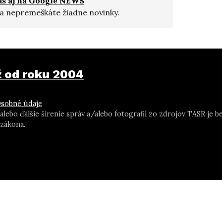
ás aj na Google NEWS
a nepremeškáte žiadne novinky.
už od roku 2004
sobné údaje
 alebo ďalšie šírenie správ a/alebo fotografií zo zdrojov TASR j
zákona.