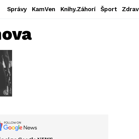
Správy
KamVen
Knihy.Záhorí
Šport
Zdrav
nova