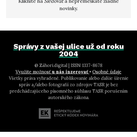
Kliknite na
Sledovať
a nepremeškáte žiadne
novinky.
Správy z vašej ulice už od roku
2004
@ Záhori.digital | ISSN 1337-8678
Využite možnosť
u nás inzerovať
•
Osobné údaje
Všetky práva vyhradené. Publikovanie alebo ďalšie šírenie
správ a/alebo fotografií zo zdrojov TASR je bez
predchádzajúceho písomného súhlasu TASR porušením
autorského zákona.