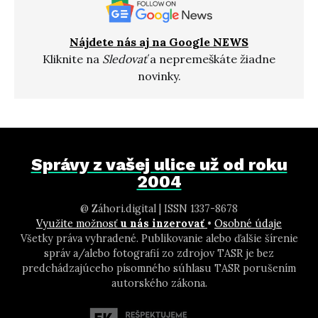
Nájdete nás aj na Google NEWS
Kliknite na
Sledovať
a nepremeškáte žiadne
novinky.
Správy z vašej ulice už od roku
2004
@ Záhori.digital | ISSN 1337-8678
Využite možnosť
u nás inzerovať
•
Osobné údaje
Všetky práva vyhradené. Publikovanie alebo ďalšie šírenie
správ a/alebo fotografií zo zdrojov TASR je bez
predchádzajúceho písomného súhlasu TASR porušením
autorského zákona.