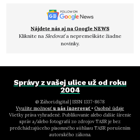
Nájdete nás aj na Google NEWS
Kliknite na
Sledovať
a nepremeškáte žiadne
novinky.
Správy z vašej ulice už od roku
2004
@ Záhori.digital | ISSN 1337-8678
Využite možnosť
u nás inzerovať
•
Osobné údaje
Všetky práva vyhradené. Publikovanie alebo ďalšie šírenie
správ a/alebo fotografií zo zdrojov TASR je bez
predchádzajúceho písomného súhlasu TASR porušením
autorského zákona.