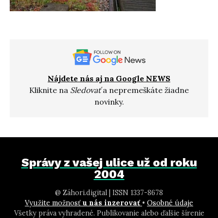
Nájdete nás aj na Google NEWS
Kliknite na
Sledovať
a nepremeškáte žiadne
novinky.
Správy z vašej ulice už od roku
2004
@ Záhori.digital | ISSN 1337-8678
Využite možnosť
u nás inzerovať
•
Osobné údaje
Všetky práva vyhradené. Publikovanie alebo ďalšie šírenie