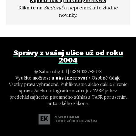
Nájdete nás aj na Google NEWS
Kliknite na
Sledovať
a nepremeškáte žiadne
novinky.
Správy z vašej ulice už od roku
2004
@ Záhori.digital | ISSN 1337-8678
Využite možnosť
u nás inzerovať
•
Osobné údaje
Všetky práva vyhradené. Publikovanie alebo ďalšie šírenie
správ a/alebo fotografií zo zdrojov TASR je bez
predchádzajúceho písomného súhlasu TASR porušením
autorského zákona.