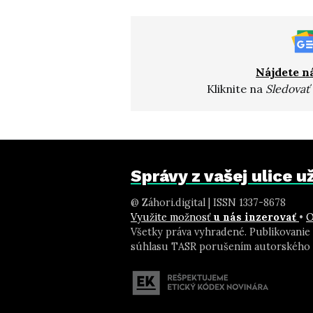
Nájdete n
Kliknite na
Sledovať
Správy z vašej ulice 
@ Záhori.digital | ISSN 1337-8678
Využite možnosť
u nás inzerovať
•
O
Všetky práva vyhradené. Publikovanie
súhlasu TASR porušením autorského 