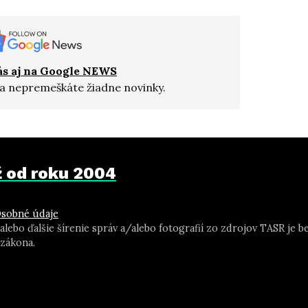
ás aj na Google NEWS
a nepremeškáte žiadne novinky.
už od roku 2004
sobné údaje
 alebo ďalšie šírenie správ a/alebo fotografií zo zdrojov TASR j
zákona.