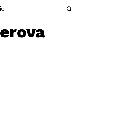
ie
erova