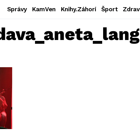
Správy
KamVen
Knihy.Záhorí
Šport
Zdrav
ava_aneta_lang