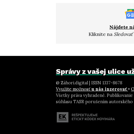
Nájdete n
Kliknite na
Sledovať
Správy z vašej ulice 
@ Záhori.digital | ISSN 1337-8678
Využite možnosť
u nás inzerovať
•
O
Všetky práva vyhradené. Publikovanie
súhlasu TASR porušením autorského 