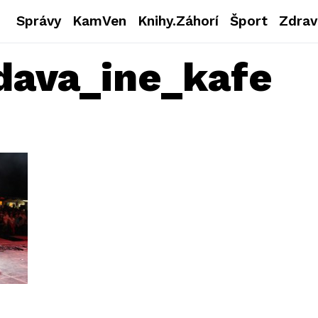
Správy
KamVen
Knihy.Záhorí
Šport
Zdrav
ava_ine_kafe