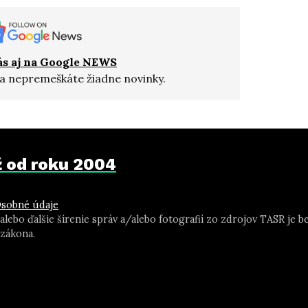
ás aj na Google NEWS
a nepremeškáte žiadne novinky.
už od roku 2004
sobné údaje
 alebo ďalšie šírenie správ a/alebo fotografií zo zdrojov TASR j
zákona.