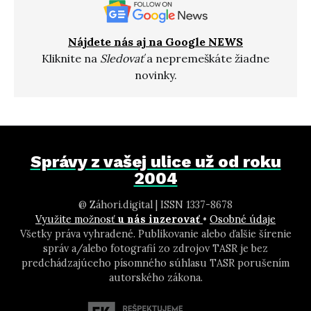
Nájdete nás aj na Google NEWS
Kliknite na
Sledovať
a nepremeškáte žiadne
novinky.
Správy z vašej ulice už od roku
2004
@ Záhori.digital | ISSN 1337-8678
Využite možnosť
u nás inzerovať
•
Osobné údaje
Všetky práva vyhradené. Publikovanie alebo ďalšie šírenie
správ a/alebo fotografií zo zdrojov TASR je bez
predchádzajúceho písomného súhlasu TASR porušením
autorského zákona.