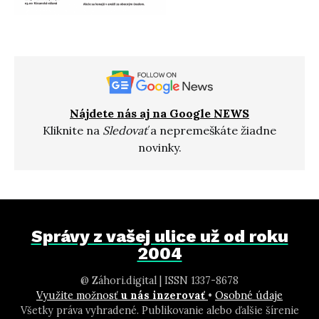
Nájdete nás aj na Google NEWS
Kliknite na
Sledovať
a nepremeškáte žiadne
novinky.
Správy z vašej ulice už od roku
2004
@ Záhori.digital | ISSN 1337-8678
Využite možnosť
u nás inzerovať
•
Osobné údaje
Všetky práva vyhradené. Publikovanie alebo ďalšie šírenie