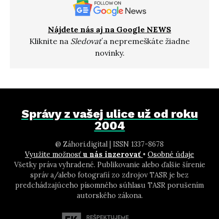
Nájdete nás aj na Google NEWS
Kliknite na
Sledovať
a nepremeškáte žiadne
novinky.
Správy z vašej ulice už od roku
2004
@ Záhori.digital | ISSN 1337-8678
Využite možnosť
u nás inzerovať
•
Osobné údaje
Všetky práva vyhradené. Publikovanie alebo ďalšie šírenie
správ a/alebo fotografií zo zdrojov TASR je bez
predchádzajúceho písomného súhlasu TASR porušením
autorského zákona.