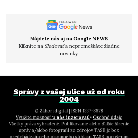
Nájdete nás aj na Google NEWS
Kliknite na
Sledovať
a nepremeškáte žiadne
novinky.
Správy z vašej ulice už od roku
2004
@ Záhori.digital | ISSN 1337-8678
Využite možnosť
u nás inzerovať
•
Osobné údaje
Všetky práva vyhradené. Publikovanie alebo ďalšie šírenie
správ a/alebo fotografií zo zdrojov TASR je bez
predchádzajúceho písomného súhlasu TASR porušením