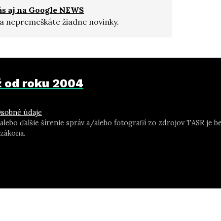
ás aj na Google NEWS
a nepremeškáte žiadne novinky.
už od roku 2004
sobné údaje
 alebo ďalšie šírenie správ a/alebo fotografií zo zdrojov TASR j
zákona.