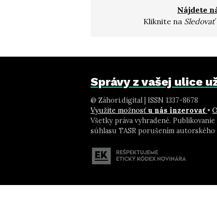
Nájdete n
Kliknite na
Sledovať
Správy z vašej ulice 
@ Záhori.digital | ISSN 1337-8678
Využite možnosť
u nás inzerovať
•
O
Všetky práva vyhradené. Publikovanie
súhlasu TASR porušením autorského 