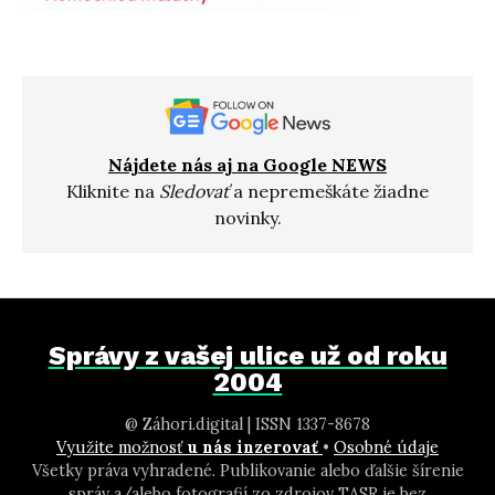
Nájdete nás aj na Google NEWS
Kliknite na
Sledovať
a nepremeškáte žiadne
novinky.
Správy z vašej ulice už od roku
2004
@ Záhori.digital | ISSN 1337-8678
Využite možnosť
u nás inzerovať
•
Osobné údaje
Všetky práva vyhradené. Publikovanie alebo ďalšie šírenie
správ a/alebo fotografií zo zdrojov TASR je bez