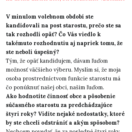
V minulom volebnom období ste
kandidovali na post starostu, prečo ste sa
tak rozhodli opäť? Čo Vás viedlo k
takémuto rozhodnutiu aj napriek tomu, že
ste neboli úspešný?
Tým, že opäť kandidujem, dávam ľuďom
možnosť väčšieho výberu. Myslím si, že moja
osoba prostredníctvom funkcie starostu má
čo ponúknuť našej obci, našim ľuďom.
Ako hodnotíte činnosť obce a pôsobenie
súčasného starostu za predchádzajúce
štyri roky? Vidíte nejaké nedostatky, ktoré
by ste chceli odstrániť a akým spôsobom?
Nechcem povedať, že za posledné štyri roky