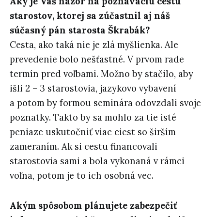
Aký je Váš názor na poznávaciu cestu
starostov, ktorej sa zúčastnil aj náš
súčasný pán starosta Škrabák?
Cesta, ako taká nie je zlá myšlienka. Ale
prevedenie bolo nešťastné. V prvom rade
termín pred voľbami. Možno by stačilo, aby
išli 2 – 3 starostovia, jazykovo vybavení
a potom by formou seminára odovzdali svoje
poznatky. Takto by sa mohlo za tie isté
peniaze uskutočniť viac ciest so širším
zameraním. Ak si cestu financovali
starostovia sami a bola vykonaná v rámci
voľna, potom je to ich osobná vec.
Akým spôsobom plánujete zabezpečiť