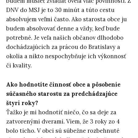
budem musieť zvládať oveľa viac povinností. Z
DNV do MSJ je to 30 minút a túto cestu
absolvujem veľmi často. Ako starosta obce ju
budem absolvovať denne a vždy, keď bude
potrebné. Je veľa našich občanov dlhodobo
dochádzajúcich za prácou do Bratislavy a
okolia a nikto nespochybňuje ich výkonnosť
či kvality.
Ako hodnotíte činnosť obce a pôsobenie
súčasného starostu za predchádzajúce
štyri roky?
Ťažko je mi hodnotiť niečo, čo sa deje za
zatvorenými dverami. Viem, že 3 roky zo 4
bolo ticho. V obci sú súbežne rozbehnuté