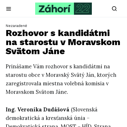
Nezaradené
Rozhovor s kandidátmi
na starostu v Moravskom
Svätom Jáne
Prinášame Vám rozhovor s kandidátmi na
starostu obce v Moravský Svätý Ján, ktorých
zaregistrovala miestna volebná komisia v
Moravskom Svätom Jáne.
Ing. Veronika Dudášová
(Slovenská
demokratická a kresťanská únia –
Demokratická strana, MOST – HÍD, Strana