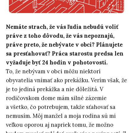
Nemáte strach, že vás ľudia nebudú voliť
práve z toho dôvodu, že vás nepoznajú,
práve preto, že nebývate v obci? Plánujete
sa presťahovať? Práca starostu predsa len
vyžaduje byť 24 hodín v pohotovosti.
To, že nebývam v obci môžu niektorí
obyvatelia vnímať ako prekážku. Verím však, že
je to jediná prekážka a nie dôležitá. V
rodičovskom dome mám silné zázemie
a všetko, čo potrebujem, takže sťahovať sa
nemusím. Môj manžel a moja rodina sú mi
veľkou oporou aj napriek tomu, že možno