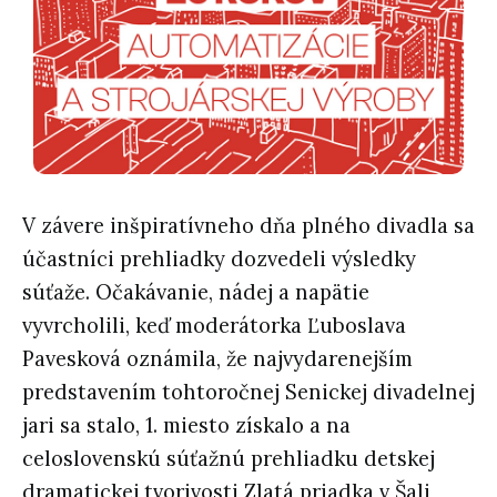
V závere inšpiratívneho dňa plného divadla sa
účastníci prehliadky dozvedeli výsledky
súťaže. Očakávanie, nádej a napätie
vyvrcholili, keď moderátorka Ľuboslava
Pavesková oznámila, že najvydarenejším
predstavením tohtoročnej Senickej divadelnej
jari sa stalo, 1. miesto získalo a na
celoslovenskú súťažnú prehliadku detskej
dramatickej tvorivosti Zlatá priadka v Šali