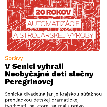
Správy
V Senici vyhrali
Neobyčajné deti slečny
Peregrinovej
Senická divadelná jar je krajskou súťažnou
prehliadkou detskej dramatickej
tvorivosti, na ktorej sa majú právo