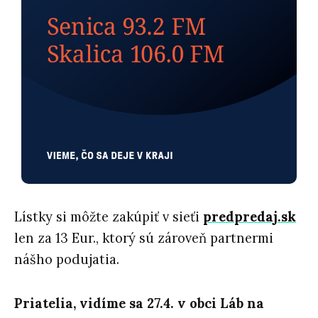
Lístky si môžte zakúpiť v sieťi
predpredaj.sk
len za 13 Eur., ktorý sú zároveň partnermi
nášho podujatia.
Priatelia, vidíme sa 27.4. v obci Láb na