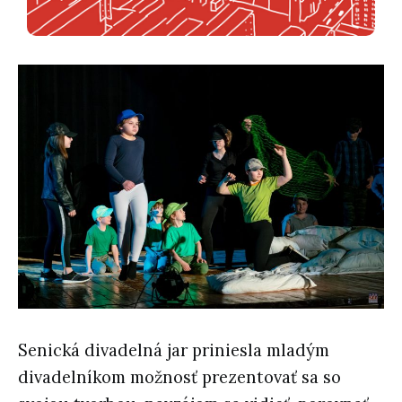
Senická divadelná jar priniesla mladým
divadelníkom možnosť prezentovať sa so