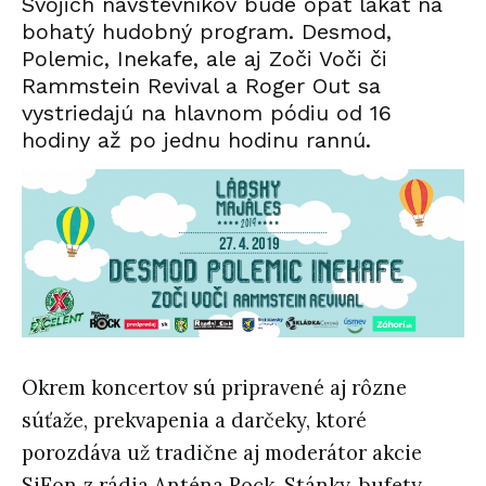
Svojich návštevníkov bude opäť lákať na
bohatý hudobný program. Desmod,
Polemic, Inekafe, ale aj Zoči Voči či
Rammstein Revival a Roger Out sa
vystriedajú na hlavnom pódiu od 16
hodiny až po jednu hodinu rannú.
Okrem koncertov sú pripravené aj rôzne
súťaže, prekvapenia a darčeky, ktoré
porozdáva už tradične aj moderátor akcie
SiFon z rádia Anténa Rock. Stánky, bufety,