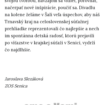
svojou tvorbou, navzájom sa vidieť, porovnať,
načerpať nové inšpirácie, poučiť sa. Divadlu
na kolene želáme v Šali veľa úspechov, aby náš
Trnavský kraj na celoslovenskej súťažnej
prehliadke reprezentovali čo najlepšie a nech
im spontánna detská radosť, ktorú prejavili
po víťazstve v krajskej súťaži v Senici, vydrží
čo najdlhšie.
Jaroslava Slezáková
ZOS Senica