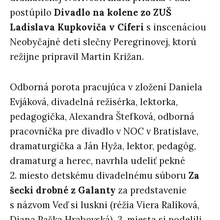
postúpilo
Divadlo na kolene zo ZUŠ
Ladislava Kupkoviča v Cíferi
s inscenáciou
Neobyčajné deti slečny Peregrinovej, ktorú
režijne pripravil Martin Križan.
Odborná porota pracujúca v zložení Daniela
Evjáková, divadelná režisérka, lektorka,
pedagogička, Alexandra Štefková, odborná
pracovníčka pre divadlo v NOC v Bratislave,
dramaturgička a Ján Hyža, lektor, pedagóg,
dramaturg a herec, navrhla udeliť pekné
2. miesto detskému divadelnému súboru
Za
šecki drobné z Galanty
za predstavenie
s názvom Veď si luskni (réžia Viera Ralíková,
Diana Paška Hrabovská). 3. miesta si podelili