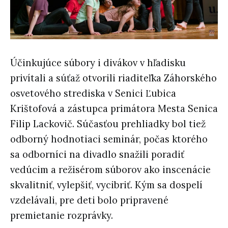
Účinkujúce súbory i divákov v hľadisku
privítali a súťaž otvorili riaditeľka Záhorského
osvetového strediska v Senici Ľubica
Krištofová a zástupca primátora Mesta Senica
Filip Lackovič. Súčasťou prehliadky bol tiež
odborný hodnotiaci seminár, počas ktorého
sa odborníci na divadlo snažili poradiť
vedúcim a režisérom súborov ako inscenácie
skvalitniť, vylepšiť, vycibriť. Kým sa dospelí
vzdelávali, pre deti bolo pripravené
premietanie rozprávky.