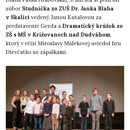
súbor
Studnička zo ZUŠ Dr. Janka Blaha
v Skalici
vedený Janou Kutalovou za
predstavenie Gerda a
Dramatický krúžok zo
ZŠ s MŠ v Križovanoch nad Dudváhom
,
ktorý v réžii Miroslavy Málekovej uviedol hru
Dievčatko so zápalkami.