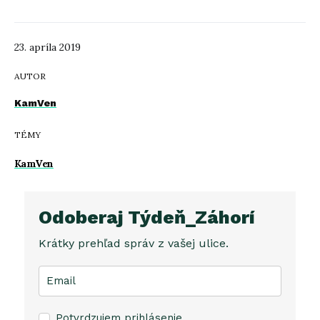
23. apríla 2019
AUTOR
KamVen
TÉMY
KamVen
Odoberaj Týdeň_Záhorí
Krátky prehľad správ z vašej ulice.
Potvrdzujem prihlásenie