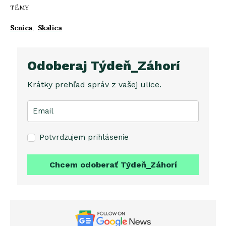
TÉMY
Senica
,
Skalica
Odoberaj Týdeň_Záhorí
Krátky prehľad správ z vašej ulice.
Potvrdzujem prihlásenie
Chcem odoberať Týdeň_Záhorí