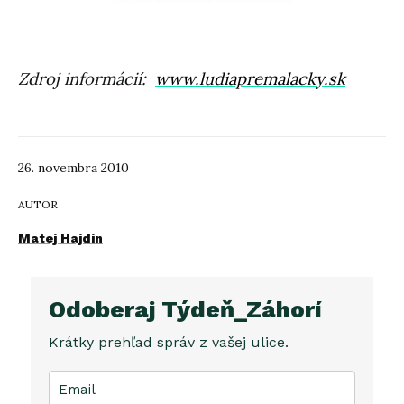
Zdroj informácií:
www.ludiapremalacky.sk
26. novembra 2010
AUTOR
Matej Hajdin
Odoberaj Týdeň_Záhorí
Krátky prehľad správ z vašej ulice.