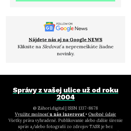
Nájdete nás aj na Google NEWS
Kliknite na
Sledovať
a nepremeškáte žiadne
novinky.
Správy z vašej ulice už od roku
2004
@ Záhori.digital | ISSN 1337-8678
Využite možnosť
u nás inzerovať
•
Osobné údaje
Všetky práva vyhradené. Publikovanie alebo ďalšie šírenie
správ a/alebo fotografií zo zdrojov TASR je bez