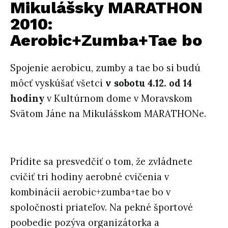
Mikulášsky MARATHON
2010:
Aerobic+Zumba+Tae bo
Spojenie aerobicu, zumby a tae bo si budú
môcť vyskúšať všetci
v sobotu 4.12. od 14
hodiny
v Kultúrnom dome v Moravskom
Svätom Jáne na Mikulášskom MARATHONe.
Prídite sa presvedčiť o tom, že zvládnete
cvičiť tri hodiny aerobné cvičenia v
kombinácii aerobic+zumba+tae bo v
spoločnosti priateľov. Na pekné športové
poobedie pozýva organizátorka a