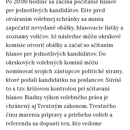
Po 20:00 hodine sa začína počítanie hlasov
pre jednotlivých kandidátov. Ešte pred
otváraním volebnej schránky sa musia
zapečatiť nevydané obálky, hlasovacie lístky a
zoznamy voličov. Až následne môžu okrskové
komisie otvoriť obálky a začať so sčítaním
hlasov pre jednotlivých kandidátov. Do
okrskových volebných komisií môžu
nominovať svojich zástupcov politické strany,
ktoré podali kandidátku na poslancov. Súvisí
to s tzv. krížovou kontrolou pri sčítavaní
hlasov. Riadny výkon volebného práva je
chránený aj Trestným zákonom. Trestného
činu marenia prípravy a priebehu volieb a
referenda sa dopustí ten, kto vedome