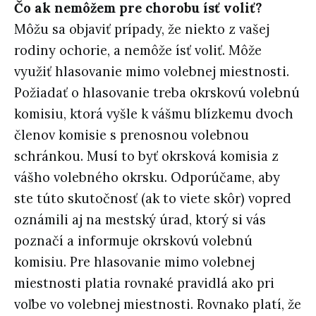
Čo ak nemôžem pre chorobu ísť voliť?
Môžu sa objaviť prípady, že niekto z vašej
rodiny ochorie, a nemôže ísť voliť. Môže
využiť hlasovanie mimo volebnej miestnosti.
Požiadať o hlasovanie treba okrskovú volebnú
komisiu, ktorá vyšle k vášmu blízkemu dvoch
členov komisie s prenosnou volebnou
schránkou. Musí to byť okrsková komisia z
vášho volebného okrsku. Odporúčame, aby
ste túto skutočnosť (ak to viete skôr) vopred
oznámili aj na mestský úrad, ktorý si vás
poznačí a informuje okrskovú volebnú
komisiu. Pre hlasovanie mimo volebnej
miestnosti platia rovnaké pravidlá ako pri
voľbe vo volebnej miestnosti. Rovnako platí, že