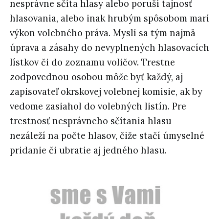
nesprávne sčíta hlasy alebo poruší tajnosť
hlasovania, alebo inak hrubým spôsobom marí
výkon volebného práva. Myslí sa tým najmä
úprava a zásahy do nevyplnených hlasovacích
lístkov či do zoznamu voličov. Trestne
zodpovednou osobou môže byť každý, aj
zapisovateľ okrskovej volebnej komisie, ak by
vedome zasiahol do volebných listín. Pre
trestnosť nesprávneho sčítania hlasu
nezáleží na počte hlasov, čiže stačí úmyselné
pridanie či ubratie aj jedného hlasu.