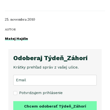
25. novembra 2010
AUTOR
Matej Hajdin
Odoberaj Týdeň_Záhorí
Krátky prehľad správ z vašej ulice.
Potvrdzujem prihlásenie
Chcem odoberať Týdeň_Záhorí