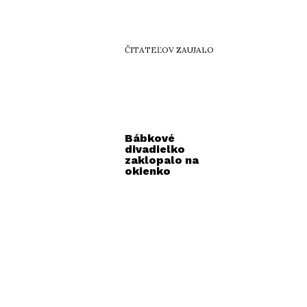
ČITATEĽOV ZAUJALO
Bábkové
divadielko
zaklopalo na
okienko