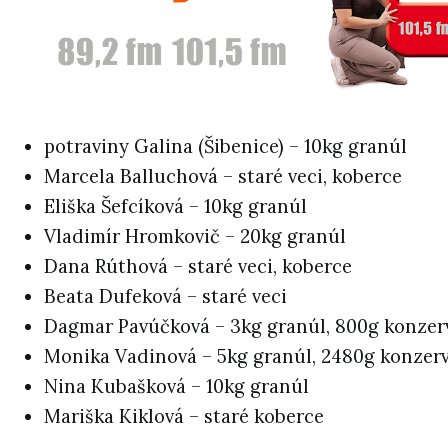
potraviny Galina (Šibenice) – 10kg granúl
Marcela Balluchová – staré veci, koberce
Eliška Šefcíková – 10kg granúl
Vladimír Hromkovič – 20kg granúl
Dana Rúthová – staré veci, koberce
Beata Dufeková – staré veci
Dagmar Pavúčková – 3kg granúl, 800g konze
Monika Vadinová – 5kg granúl, 2480g konze
Nina Kubašková – 10kg granúl
Mariška Kiklová – staré koberce