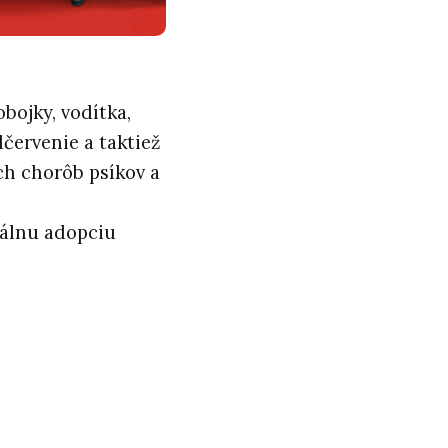
bojky, vodítka,
dčervenie a taktiež
ch chorôb psíkov a
uálnu adopciu