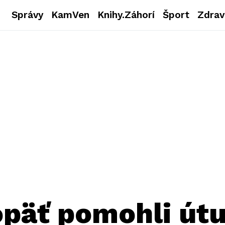
Správy
KamVen
Knihy.Záhorí
Šport
Zdrav
opäť pomohli útu