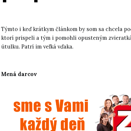
Týmto i keď krátkym článkom by som sa chcela po
ktorí prispeli a tým i pomohli opusteným zvierat
útulku. Patrí im veľká vďaka.
Mená darcov