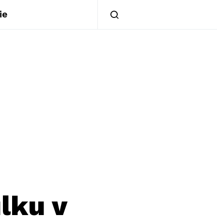
ie
lku v