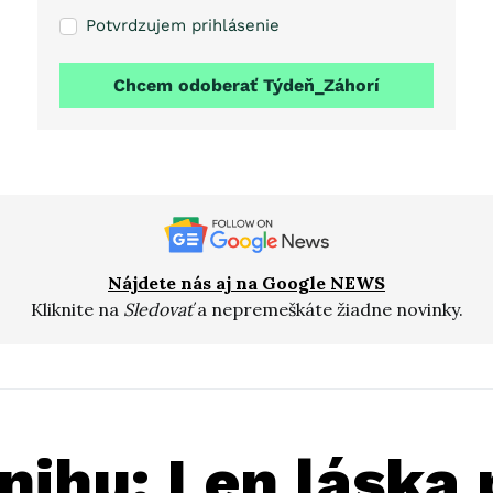
Potvrdzujem prihlásenie
Chcem odoberať Týdeň_Záhorí
Nájdete nás aj na Google NEWS
Kliknite na
Sledovať
a nepremeškáte žiadne novinky.
nihu: Len láska