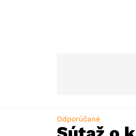
Odporúčané
Sútaž o k