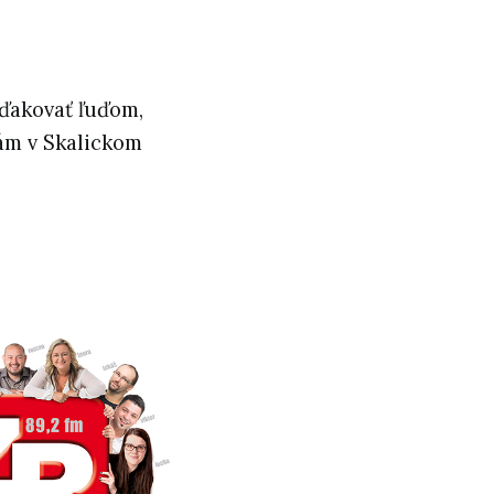
ďakovať ľuďom,
kám v Skalickom