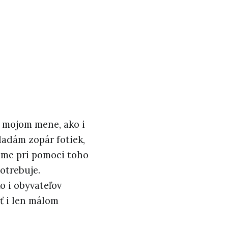
v mojom mene, ako i
ladám zopár fotiek,
eme pri pomoci toho
otrebuje.
ko i obyvateľov
ť i len málom