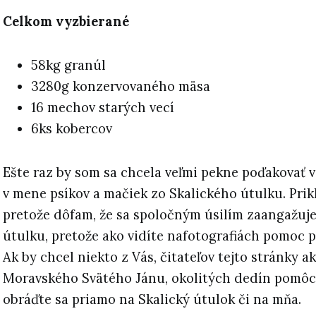
Celkom vyzbierané
58kg granúl
3280g konzervovaného mäsa
16 mechov starých vecí
6ks kobercov
Ešte raz by som sa chcela veľmi pekne poďakovať 
v mene psíkov a mačiek zo Skalického útulku. Prik
pretože dôfam, že sa spoločným úsilím zaangažuj
útulku, pretože ako vidíte nafotografiách pomoc p
Ak by chcel niekto z Vás, čitateľov tejto stránky a
Moravského Svätého Jánu, okolitých dedín pomôc
obráďte sa priamo na Skalický útulok či na mňa.