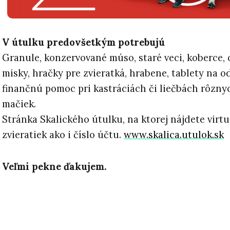
V útulku predovšetkým potrebujú
Granule, konzervované múso, staré veci, koberce, o
misky, hračky pre zvieratká, hrabene, tablety na o
finančnú pomoc pri kastráciách či liečbách rôzny
mačiek.
Stránka Skalického útulku, na ktorej nájdete virt
zvieratiek ako i číslo účtu.
www.skalica.utulok.sk
Veľmi pekne ďakujem.