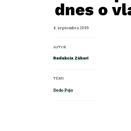
dnes o vl
4. septembra 2019
AUTOR
Redakcia Záhorí
TÉMY
Dedo Pejo