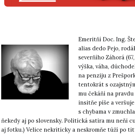
Emeritňí Doc. Ing. Št
alias dedo Pejo, rodá
severňího Záhorá (67, 1
výška, váha, dúchode
na penziju z Prešpork
tentokrát s ozajstný
mu čekáňí na pravdu 
insitňe píše a veršuj
s chybama v zmuchla
ňekedy aj po slovensky. Politická satira mu neňi c
aj fotku.) Velice nekriticky a neskromňe túží po ti