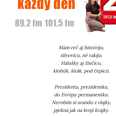
Mám reč aj históriju,
slivovicu, né rakiju.
Halušky aj žinčicu,
klobúk, širák, pod čepicú.
Prezidenta, prezidentku,
do Evrópy permanentku.
Nerobím si srandu z vlajky,
pjekná jak na kroji krajky.