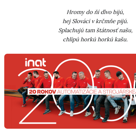
Hromy do ňí ďivo bijú,
hej Slováci v krčmňe pijú.
Splachujú tam štátnosť našu,
chlípú horkú horkú kašu.