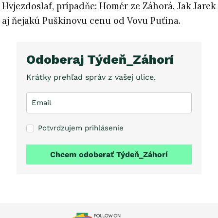
Hvjezdoslaf, prípadňe: Homér ze Záhorá. Jak Jarek 
aj ňejakú Puškinovu cenu od Vovu Puťina.
Odoberaj Týdeň_Záhorí
Krátky prehľad správ z vašej ulice.
Potvrdzujem prihlásenie
Chcem odoberať Týdeň_Záhorí