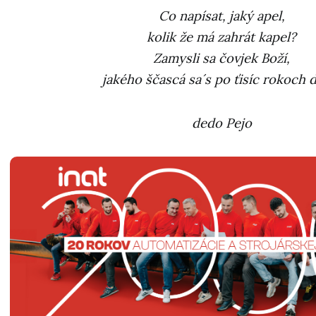
Co napísat, jaký apel,
kolik že má zahrát kapel?
Zamysli sa čovjek Boží,
jakého ščascá sa´s po ťisíc rokoch d
dedo Pejo