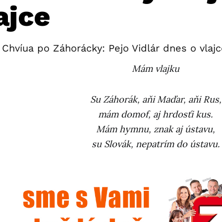
ajce
Chvíua po Záhorácky: Pejo Vidlár dnes o vlajc
Mám vlajku
Su Záhorák, aňi Maďar, aňi Rus,
mám domof, aj hrdosťi kus.
Mám hymnu, znak aj ústavu,
su Slovák, nepatrím do ústavu.