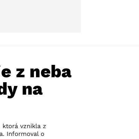
ie z neba
dy na
 ktorá vznikla z
a. Informoval o