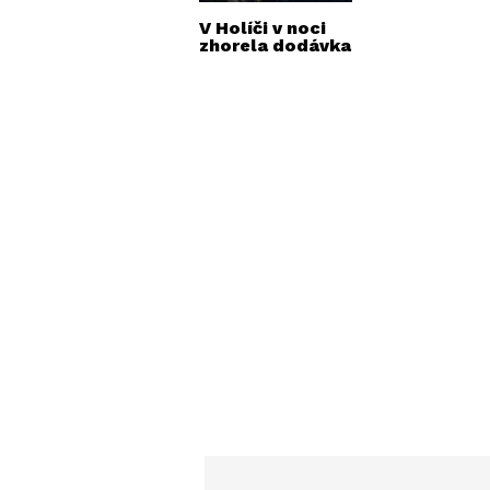
V Holíči v noci
zhorela dodávka