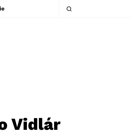
ie
o Vidlár