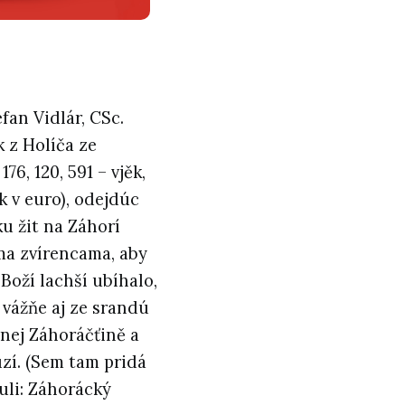
efan Vidlár, CSc.
k z Holíča ze
76, 120, 591 – vjěk,
k v euro), odejdúc
u žit na Záhorí
ma zvírencama, aby
Boží lachší ubíhalo,
e vážňe aj ze srandú
nej Záhoráčťině a
uzí. (Sem tam pridá
tuli: Záhorácký