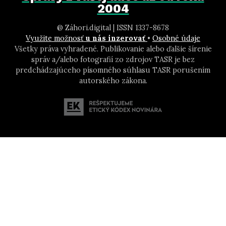
2004
@ Záhori.digital | ISSN 1337-8678
Využite možnosť
u nás inzerovať
•
Osobné údaje
Všetky práva vyhradené. Publikovanie alebo ďalšie šírenie
správ a/alebo fotografií zo zdrojov TASR je bez
predchádzajúceho písomného súhlasu TASR porušením
autorského zákona.