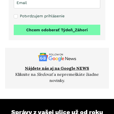
Potvrdzujem prihlásenie
Chcem odoberať Týdeň_Záhorí
Nájdete nás aj na Google NEWS
Kliknite na
Sledovať
a nepremeškáte žiadne
novinky.
Správy z vašej ulice už od roku