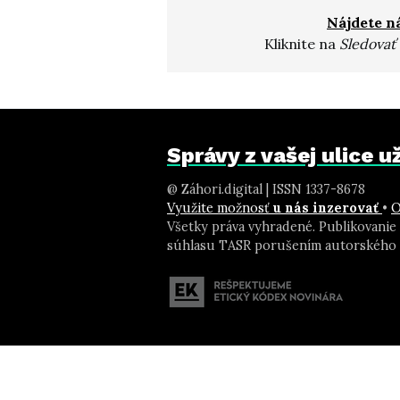
Nájdete n
Kliknite na
Sledovať
Správy z vašej ulice 
@ Záhori.digital | ISSN 1337-8678
Využite možnosť
u nás inzerovať
•
O
Všetky práva vyhradené. Publikovanie
súhlasu TASR porušením autorského 