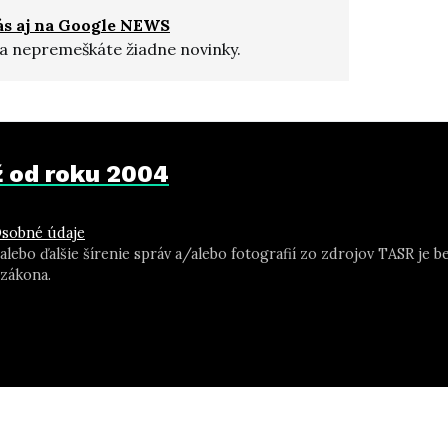
ás aj na Google NEWS
a nepremeškáte žiadne novinky.
už od roku 2004
sobné údaje
 alebo ďalšie šírenie správ a/alebo fotografií zo zdrojov TASR j
zákona.