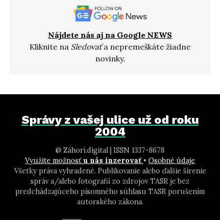
Nájdete nás aj na Google NEWS
Kliknite na
Sledovať
a nepremeškáte žiadne
novinky.
Správy z vašej ulice už od roku
2004
@ Záhori.digital | ISSN 1337-8678
Využite možnosť
u nás inzerovať
•
Osobné údaje
Všetky práva vyhradené. Publikovanie alebo ďalšie šírenie
správ a/alebo fotografií zo zdrojov TASR je bez
predchádzajúceho písomného súhlasu TASR porušením
autorského zákona.