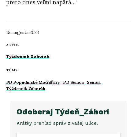
preto dnes veľmi napätá…“
15. augusta 2023
AUTOR
Týždenník Záhorák
TÉMY
PD Popudinské Močidľany
,
PD Senica
,
Senica
,
Týždenník Záhorák
Odoberaj Týdeň_Záhorí
Krátky prehľad správ z vašej ulice.