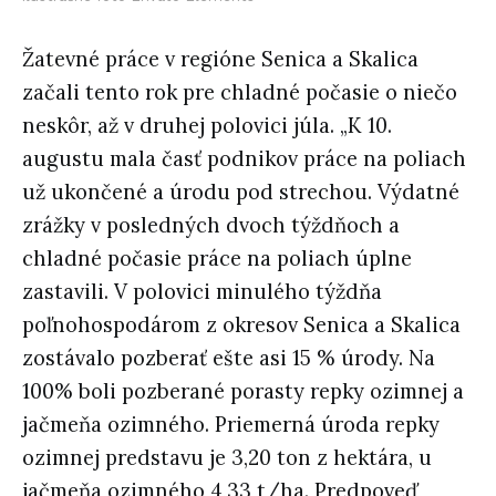
Žatevné práce v regióne Senica a Skalica
začali tento rok pre chladné počasie o niečo
neskôr, až v druhej polovici júla. „K 10.
augustu mala časť podnikov práce na poliach
už ukončené a úrodu pod strechou. Výdatné
zrážky v posledných dvoch týždňoch a
chladné počasie práce na poliach úplne
zastavili. V polovici minulého týždňa
poľnohospodárom z okresov Senica a Skalica
zostávalo pozberať ešte asi 15 % úrody. Na
100% boli pozberané porasty repky ozimnej a
jačmeňa ozimného. Priemerná úroda repky
ozimnej predstavu je 3,20 ton z hektára, u
jačmeňa ozimného 4,33 t/ha. Predpoveď