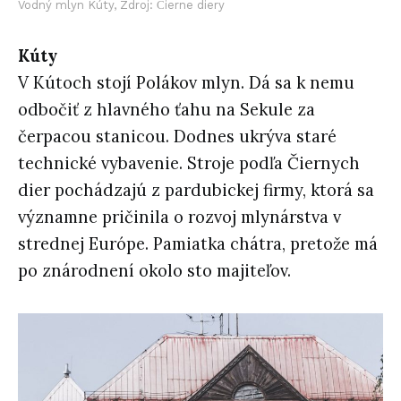
Vodný mlyn Kúty, Zdroj: Čierne diery
Kúty
V Kútoch stojí Polákov mlyn. Dá sa k nemu
odbočiť z hlavného ťahu na Sekule za
čerpacou stanicou. Dodnes ukrýva staré
technické vybavenie. Stroje podľa Čiernych
dier pochádzajú z pardubickej firmy, ktorá sa
významne pričinila o rozvoj mlynárstva v
strednej Európe. Pamiatka chátra, pretože má
po znárodnení okolo sto majiteľov.