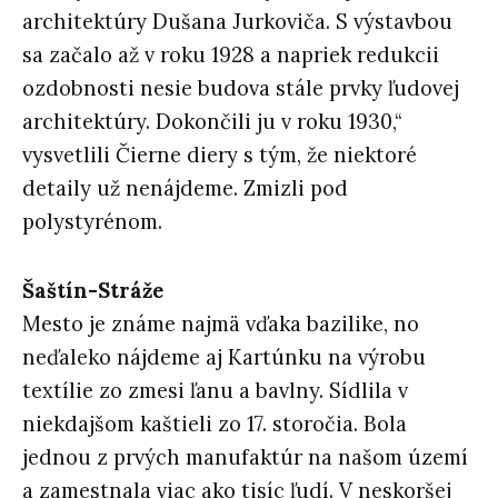
architektúry Dušana Jurkoviča. S výstavbou
sa začalo až v roku 1928 a napriek redukcii
ozdobnosti nesie budova stále prvky ľudovej
architektúry. Dokončili ju v roku 1930,“
vysvetlili Čierne diery s tým, že niektoré
detaily už nenájdeme. Zmizli pod
polystyrénom.
Šaštín-Stráže
Mesto je známe najmä vďaka bazilike, no
neďaleko nájdeme aj Kartúnku na výrobu
textílie zo zmesi ľanu a bavlny. Sídlila v
niekdajšom kaštieli zo 17. storočia. Bola
jednou z prvých manufaktúr na našom území
a zamestnala viac ako tisíc ľudí. V neskoršej