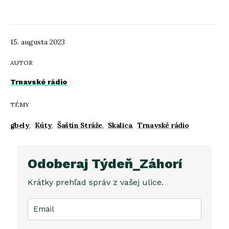
15. augusta 2023
AUTOR
Trnavské rádio
TÉMY
gbely
,
Kúty
,
Šaštín Stráže
,
Skalica
,
Trnavské rádio
Odoberaj Týdeň_Záhorí
Krátky prehľad správ z vašej ulice.