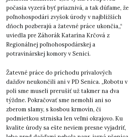
počasia vyzerá byť priaznivá, a tak dúfame, že
poľnohospodári zvyšok úrody v najbližších
dňoch pozberajú a žatevné práce ukončia,,“
uviedla pre Záhorák Katarína Krčová z
Regionálnej poľnohospodárskej a
potravinárskej komory v Senici.
Žatevné práce do príchodu prívalových
dažďov neukončili ani v PD Senica. „Robotu v
poli sme museli prerušiť už takmer na dva
týždne. Pokračovať sme nemohli ani so
zberom slamy, s kosbou krmovín, či
podmietkou strniska len veľmi okrajovo. Ku
kvalite úrody sa ešte neviem presne vyjadriť,
lebo pred dažďami nebola napr. jarná pšenica