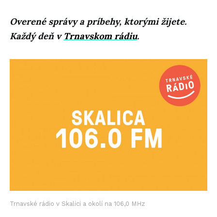
Overené správy a príbehy, ktorými žijete.
Každý deň v
Trnavskom rádiu
.
Trnavské rádio v Skalici a okolí na 106,0 MHz