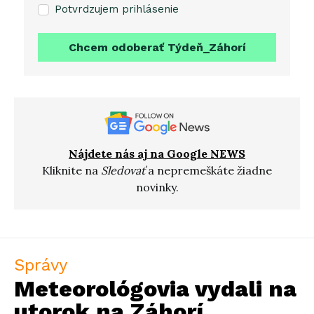
Potvrdzujem prihlásenie
Chcem odoberať Týdeň_Záhorí
Nájdete nás aj na Google NEWS
Kliknite na
Sledovať
a nepremeškáte žiadne
novinky.
Správy
Meteorológovia vydali na
utorok na Záhorí