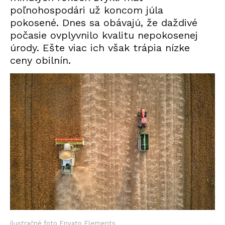
poľnohospodári už koncom júla
pokosené. Dnes sa obávajú, že daždivé
počasie ovplyvnilo kvalitu nepokosenej
úrody. Ešte viac ich však trápia nízke
ceny obilnín.
ilustračné foto Envato Elements