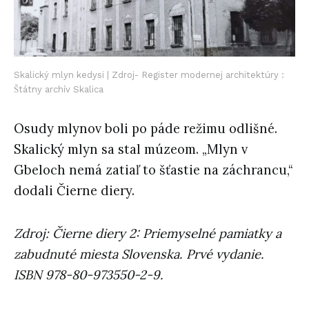
Skalický mlyn kedysi | Zdroj- Register modernej architektúry :
Štátny archív Skalica
Osudy mlynov boli po páde režimu odlišné.
Skalický mlyn sa stal múzeom. „Mlyn v
Gbeloch nemá zatiaľ to šťastie na záchrancu,“
dodali Čierne diery.
Zdroj: Čierne diery 2: Priemyselné pamiatky a
zabudnuté miesta Slovenska. Prvé vydanie.
ISBN 978-80-973550-2-9.