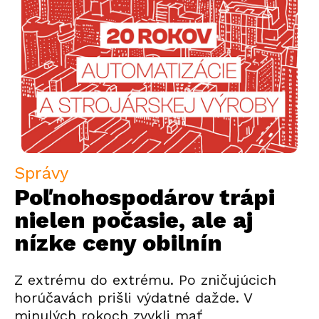
Správy
Poľnohospodárov trápi
nielen počasie, ale aj
nízke ceny obilnín
Z extrému do extrému. Po zničujúcich
horúčavách prišli výdatné dažde. V
minulých rokoch zvykli mať