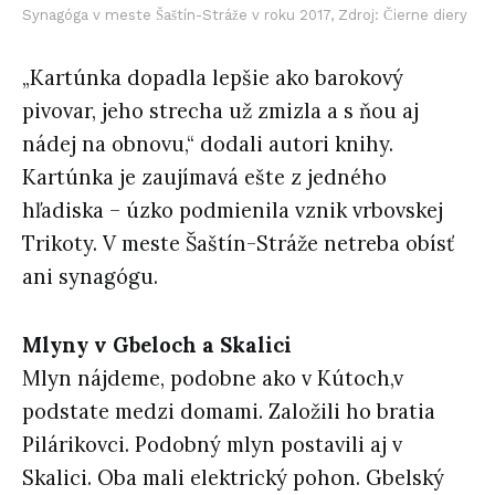
Synagóga v meste Šaštín-Stráže v roku 2017, Zdroj: Čierne diery
„Kartúnka dopadla lepšie ako barokový
pivovar, jeho strecha už zmizla a s ňou aj
nádej na obnovu,“ dodali autori knihy.
Kartúnka je zaujímavá ešte z jedného
hľadiska – úzko podmienila vznik vrbovskej
Trikoty. V meste Šaštín-Stráže netreba obísť
ani synagógu.
Mlyny v Gbeloch a Skalici
Mlyn nájdeme, podobne ako v Kútoch,v
podstate medzi domami. Založili ho bratia
Pilárikovci. Podobný mlyn postavili aj v
Skalici. Oba mali elektrický pohon. Gbelský