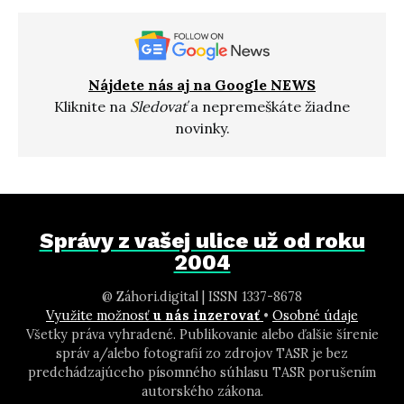
Nájdete nás aj na Google NEWS
Kliknite na
Sledovať
a nepremeškáte žiadne
novinky.
Správy z vašej ulice už od roku
2004
@ Záhori.digital | ISSN 1337-8678
Využite možnosť
u nás inzerovať
•
Osobné údaje
Všetky práva vyhradené. Publikovanie alebo ďalšie šírenie
správ a/alebo fotografií zo zdrojov TASR je bez
predchádzajúceho písomného súhlasu TASR porušením
autorského zákona.