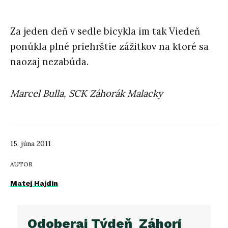
Za jeden deň v sedle bicykla im tak Viedeň
ponúkla plné priehrštie zážitkov na ktoré sa
naozaj nezabúda.
Marcel Bulla, SCK Záhorák Malacky
15. júna 2011
AUTOR
Matej Hajdin
Odoberaj Týdeň_Záhorí