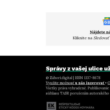
Nájdete n
Kliknite na
Sledovať
Správy z vašej ulice 
@ Záhori.digital | ISSN 1337-8678
Využite možnosť
u nás inzerovať
•
O
Všetky práva vyhradené. Publikovanie
súhlasu TASR porušením autorského 