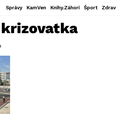
Správy
KamVen
Knihy.Záhorí
Šport
Zdrav
krizovatka
a