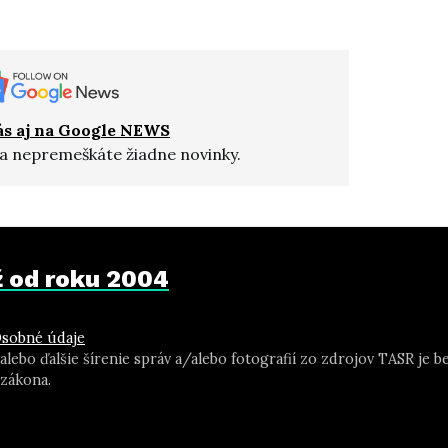
ás aj na Google NEWS
a nepremeškáte žiadne novinky.
už od roku 2004
sobné údaje
 alebo ďalšie šírenie správ a/alebo fotografií zo zdrojov TASR j
zákona.