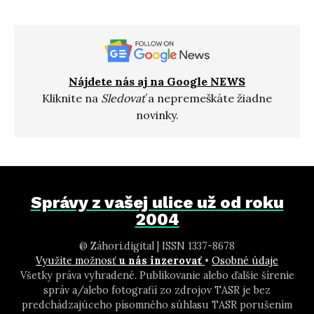
Nájdete nás aj na Google NEWS
Kliknite na
Sledovať
a nepremeškáte žiadne
novinky.
Správy z vašej ulice už od roku
2004
@ Záhori.digital | ISSN 1337-8678
Využite možnosť
u nás inzerovať
•
Osobné údaje
Všetky práva vyhradené. Publikovanie alebo ďalšie šírenie
správ a/alebo fotografií zo zdrojov TASR je bez
predchádzajúceho písomného súhlasu TASR porušením