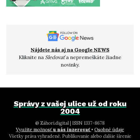
Nájdete nás aj na Google NEWS
Kliknite na
Sledovať
a nepremeškáte žiadne
novinky.
Správy z vašej ulice už od roku
2004
@ Záhori.digital | ISSN 1337-8678
Využite možnosť
u nás inzerovať
•
Osobné údaje
Všetky práva vyhradené. Publikovanie alebo ďalšie šírenie